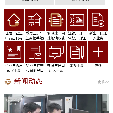
往届毕业生
教职工、学
羽毛球、网
注销户口、
新生户口迁
申请出具相
生离校手续(
球场地收费
恢复户口证
入业务
关
明
毕业生落户
毕业生春季
往届生户口
离校手续
更多
武汉手续
和暑期户口
迁入手续
集
新闻动态
更多>>